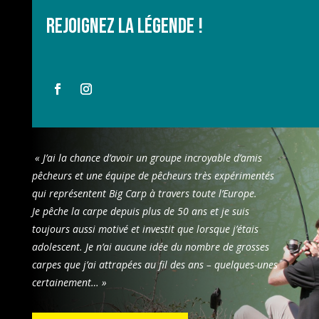
Rejoignez la légende !
« J’ai la chance d’avoir un groupe incroyable d’amis
pêcheurs et une équipe de pêcheurs très expérimentés
qui représentent Big Carp à travers toute l’Europe.
Je pêche la carpe depuis plus de 50 ans et je suis
toujours aussi motivé et investit que lorsque j’étais
adolescent. Je n’ai aucune idée du nombre de grosses
carpes que j’ai attrapées au fil des ans – quelques-unes
certainement… »