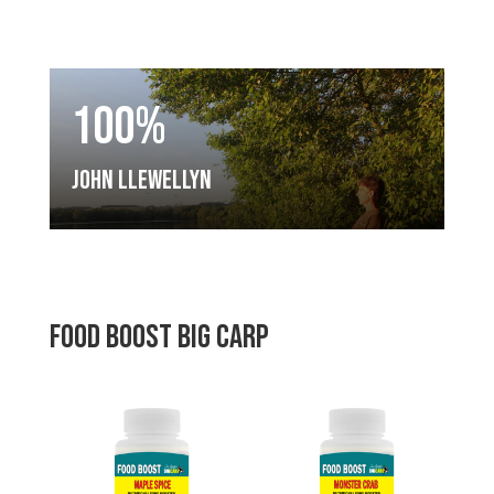
100%
John Llewellyn
FOOD BOOST big carp