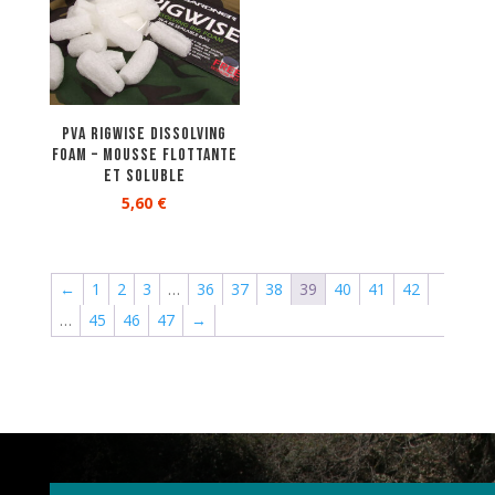
PVA Rigwise Dissolving
Foam – mousse flottante
et soluble
5,60
€
←
1
2
3
…
36
37
38
39
40
41
42
…
45
46
47
→